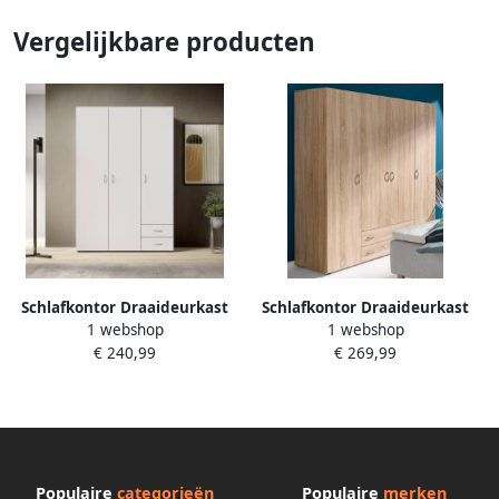
Vergelijkbare producten
Schlafkontor Draaideurkast
Schlafkontor Draaideurkast
1 webshop
1 webshop
Base kledingkast Joe
Base kledingkast Joe
€ 240,99
€ 269,99
garderobekast waskast
garderobekast waskast
Populaire
categorieën
Populaire
merken