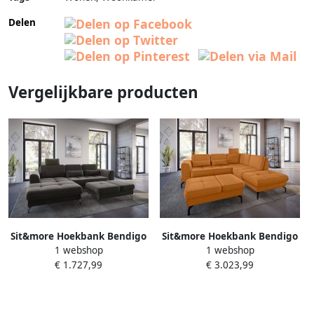
Delen
Vergelijkbare producten
Sit&more Hoekbank Bendigo
Sit&more Hoekbank Bendigo
1 webshop
1 webshop
L-vorm inclusief
L-vorm inclusief
€ 1.727,99
€ 3.023,99
zitdiepteverstelling
zitdiepteverstelling
bodemvrijheid 12 cm in 2
bodemvrijheid 15 cm in 2
pootkleuren
pootkleuren