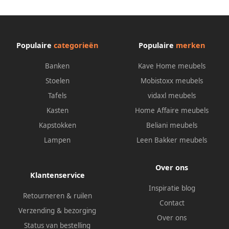
Populaire
categorieën
Populaire
merken
Banken
Kave Home meubels
Stoelen
Mobistoxx meubels
Tafels
vidaxl meubels
Kasten
Home Affaire meubels
Kapstokken
Beliani meubels
Lampen
Leen Bakker meubels
Over ons
Klantenservice
Inspiratie blog
Retourneren & ruilen
Contact
Verzending & bezorging
Over ons
Status van bestelling