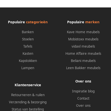
hoofdeind
Populaire
categorieën
Populaire
merken
Banken
Kave Home meubels
Stoelen
Mobistoxx meubels
Tafels
vidaxl meubels
Kasten
Home Affaire meubels
Kapstokken
Beliani meubels
Lampen
Leen Bakker meubels
Over ons
Klantenservice
Inspiratie blog
Retourneren & ruilen
Contact
Verzending & bezorging
Over ons
Status van bestelling