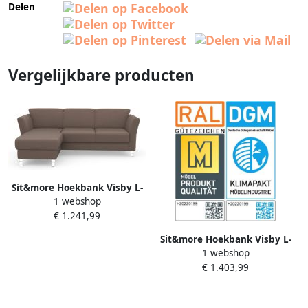
Delen
Vergelijkbare producten
Sit&more Hoekbank Visby L-
1 webshop
vorm naar keuze met
€ 1.241,99
slaapfunctie en bedkist vrij
plaatsbaar
Sit&more Hoekbank Visby L-
1 webshop
vorm Naar keuze met
€ 1.403,99
slaapfunctie en bergruimte
vrij plaatsbaar