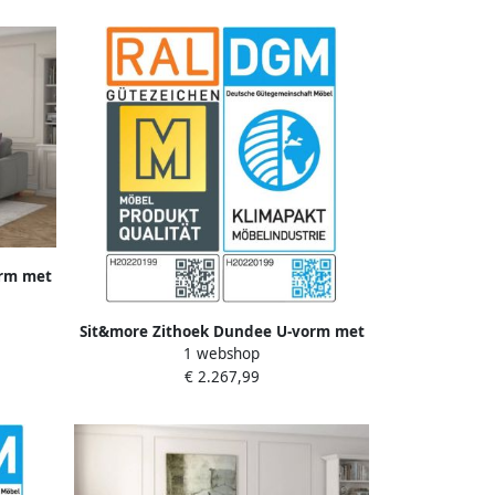
orm met
n poten
re
Sit&more Zithoek Dundee U-vorm met
1 webshop
binnenvering en edelstalen poten naar
€ 2.267,99
keuze met verstelbare hoofdsteun