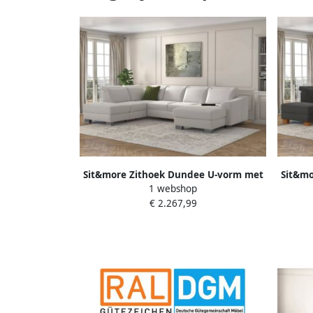
Sit&more Zithoek Dundee U-vorm met
Sit&mo
1 webshop
binnenvering en edelstalen poten naar
binnen
€ 2.267,99
keuze met verstelbare hoofdsteun
n