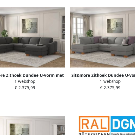
re Zithoek Dundee U-vorm met
Sit&more Zithoek Dundee U-v
1 webshop
1 webshop
vering en massief houten poten
binnenvering en massief houte
€ 2.375,99
€ 2.375,99
aar keuze met verstelbare
naar keuze met verstelba
hoofdsteun
hoofdsteun