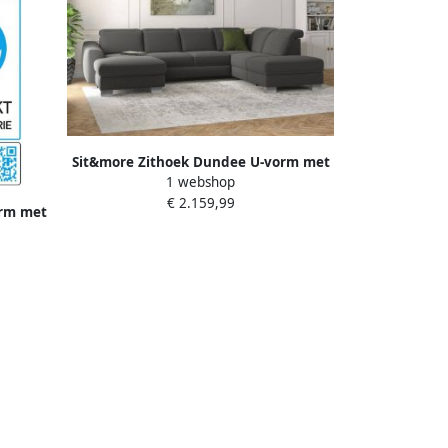
Sit&more Zithoek Dundee U-vorm met
1 webshop
binnenvering en edelstalen poten naar
€ 2.159,99
keuze met verstelbare hoofdsteun
orm met
ten naar
steun