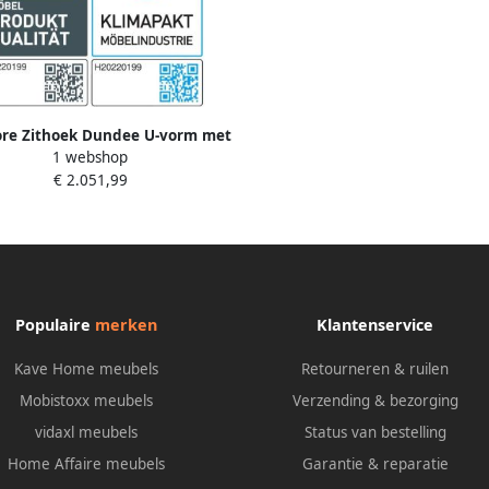
re Zithoek Dundee U-vorm met
1 webshop
vering en massief houten poten
€ 2.051,99
aar keuze met verstelbare
hoofdsteun
Populaire
merken
Klantenservice
Kave Home meubels
Retourneren & ruilen
Mobistoxx meubels
Verzending & bezorging
vidaxl meubels
Status van bestelling
Home Affaire meubels
Garantie & reparatie