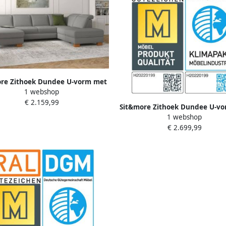
re Zithoek Dundee U-vorm met
1 webshop
vering en massief houten poten
€ 2.159,99
aar keuze met verstelbare
Sit&more Zithoek Dundee U-v
hoofdsteun
1 webshop
binnenvering en edelstalen po
€ 2.699,99
keuze met verstelbare hoofd