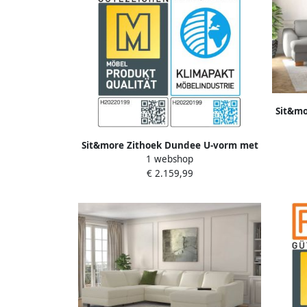
Sit&mo
binnen
n
Sit&more Zithoek Dundee U-vorm met
1 webshop
binnenvering en edelstalen poten naar
€ 2.159,99
keuze met verstelbare hoofdsteun