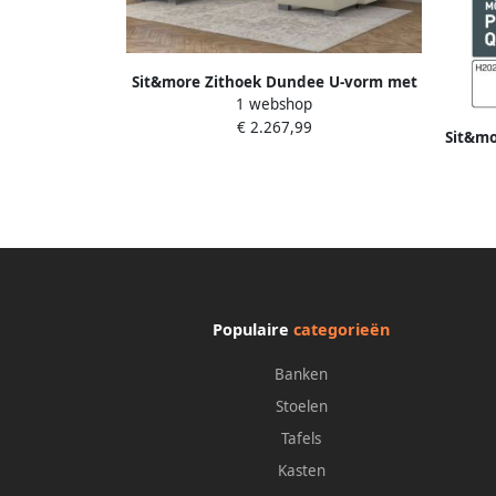
Sit&more Zithoek Dundee U-vorm met
1 webshop
binnenvering en edelstalen poten naar
€ 2.267,99
keuze met verstelbare hoofdsteun
Sit&mo
binnen
n
Populaire
categorieën
Banken
Stoelen
Tafels
Kasten