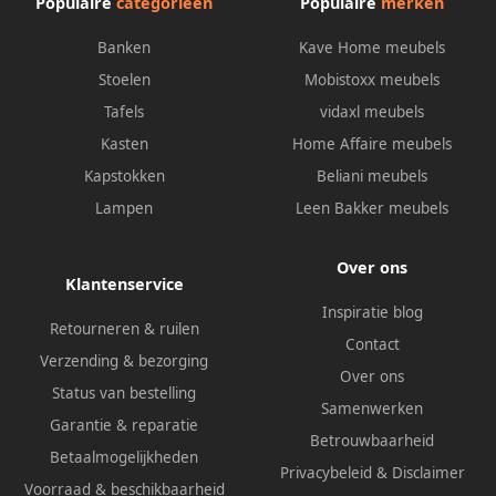
Populaire
categorieën
Populaire
merken
Banken
Kave Home meubels
Stoelen
Mobistoxx meubels
Tafels
vidaxl meubels
Kasten
Home Affaire meubels
Kapstokken
Beliani meubels
Lampen
Leen Bakker meubels
Over ons
Klantenservice
Inspiratie blog
Retourneren & ruilen
Contact
Verzending & bezorging
Over ons
Status van bestelling
Samenwerken
Garantie & reparatie
Betrouwbaarheid
Betaalmogelijkheden
Privacybeleid
&
Disclaimer
Voorraad & beschikbaarheid