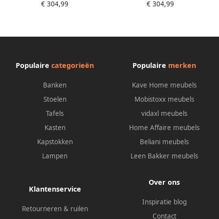
€ 304,99
€ 304,99
verlichting-bruineikenkleurig
verlichting-wit
Populaire
categorieën
Populaire
merken
Banken
Kave Home meubels
Stoelen
Mobistoxx meubels
Tafels
vidaxl meubels
Kasten
Home Affaire meubels
Kapstokken
Beliani meubels
Lampen
Leen Bakker meubels
Over ons
Klantenservice
Inspiratie blog
Retourneren & ruilen
Contact