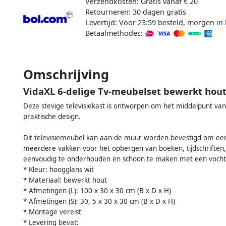
Verzendkosten: Gratis vanaf € 20
Retourneren: 30 dagen gratis
Levertijd: Voor 23:59 besteld, morgen in 
Betaalmethodes:
Omschrijving
VidaXL 6-delige Tv-meubelset bewerkt hout
Deze stevige televisiekast is ontworpen om het middelpunt van j
praktische design.
Dit televisiemeubel kan aan de muur worden bevestigd om een ti
meerdere vakken voor het opbergen van boeken, tijdschriften, 
eenvoudig te onderhouden en schoon te maken met een vocht
* Kleur: hoogglans wit
* Materiaal: bewerkt hout
* Afmetingen (L): 100 x 30 x 30 cm (B x D x H)
* Afmetingen (S): 30, 5 x 30 x 30 cm (B x D x H)
* Montage vereist
* Levering bevat: