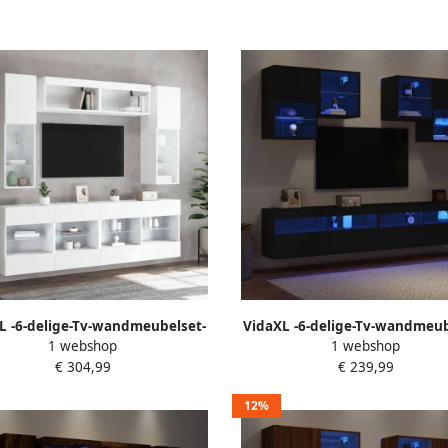
L -6-delige-Tv-wandmeubelset-
VidaXL -6-delige-Tv-wandmeub
1 webshop
1 webshop
met-LED-verlichting-wit
met-LED-verlichting-zwar
€ 304,99
€ 239,99
12%