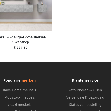
aXL -6-delige-Tv-meubelset-
1 webshop
spaanplaat-betongrijs
€ 237,95
Populaire
merken
Klantenservice
Kave Home meubels
Retourneren & ruilen
Mobistoxx meubels
Verzending & bezorging
vidaxl meubels
Status van bestelling