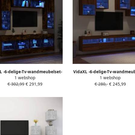
L -6-delige-Tv-wandmeubelset-
VidaXL -6-delige-Tv-wandmeub
1 webshop
1 webshop
LED-verlichting-gerookt-eiken
met-LED-verlichting-bruineiken
€ 302,99
€ 291,99
€ 280,-
€ 245,99