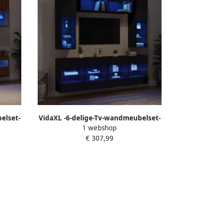
elset-
VidaXL -6-delige-Tv-wandmeubelset-
1 webshop
kleurig
met-LED-verlichting-zwart
€ 307,99