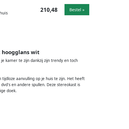
210,48
Bestel »
huis
 hoogglans wit
e kamer te zijn dankzij zijn trendy en toch
jdloze aanvulling op je huis te zijn. Het heeft
dvd's en andere spullen. Deze stereokast is
ige doek.