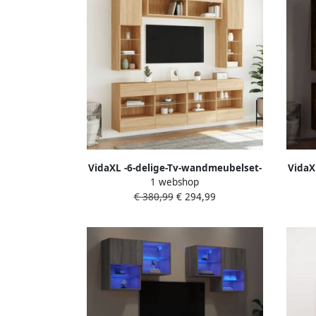
VidaXL -6-delige-Tv-wandmeubelset-
VidaX
1 webshop
met-LED-verlichting-sonoma-
met-
€ 380,99
€ 294,99
eikenkleur