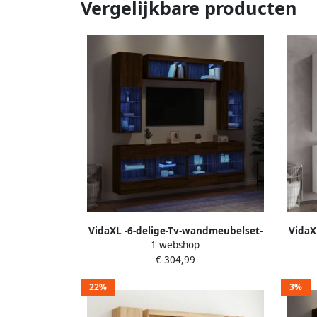
Vergelijkbare producten
VidaXL -6-delige-Tv-wandmeubelset-
VidaX
1 webshop
met-LED-verlichting-bruineikenkleurig
€ 304,99
22%
3%