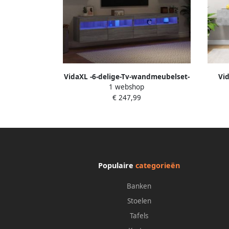
VidaXL -6-delige-Tv-wandmeubelset-
Vid
1 webshop
met-LED-verlichting-grijs-sonoma
€ 247,99
Populaire
categorieën
Banken
Stoelen
Tafels