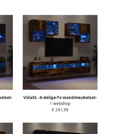
elset-
VidaXL -6-delige-Tv-wandmeubelset-
1 webshop
t
met-LED-verlichting-gerookt-eiken
€ 241,99