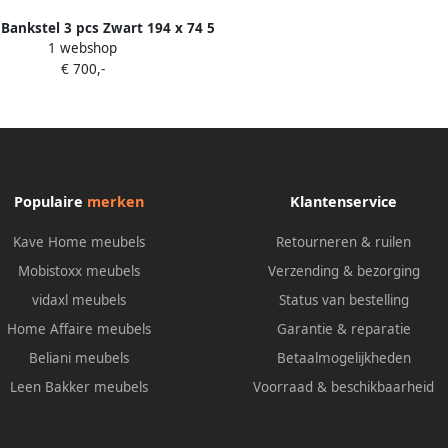
Bankstel 3 pcs Zwart 194 x 74 5
1 webshop
x 70 5 cm Kunstleer
€ 700,-
Populaire
merken
Klantenservice
Kave Home meubels
Retourneren & ruilen
Mobistoxx meubels
Verzending & bezorging
vidaxl meubels
Status van bestelling
Home Affaire meubels
Garantie & reparatie
Beliani meubels
Betaalmogelijkheden
Leen Bakker meubels
Voorraad & beschikbaarheid