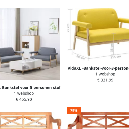
VidaXL -Bankstel-voor-3-person
1 webshop
geel-2-delig
€ 331,99
 Bankstel voor 5 personen stof
1 webshop
lichtgrijs 2-delig
€ 455,90
79%