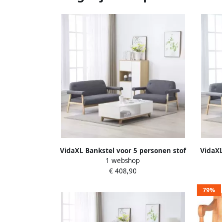
VidaXL Bankstel voor 5 personen stof
VidaXL
1 webshop
donkergrijs 2-delig
€ 408,90
79%