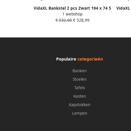
VidaXL Bankstel 2 pcs Zwart 194 x 74 5
VidaXL 
1 webshop
x 70 5 cm Kunstleer
€ 532,60
€ 528,99
Populaire
categorieën
Banken
Stoelen
Tafels
Kasten
Kapstokken
Lampen