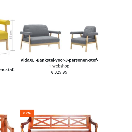
VidaXL -Bankstel-voor-3-personen-stof-
1 webshop
lichtgrijs-2-delig
en-stof-
€ 329,99
82%