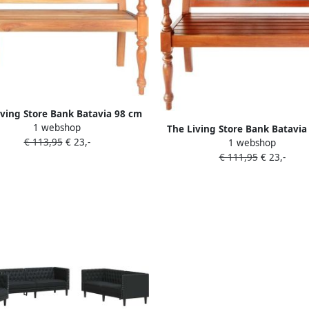
iving Store Bank Batavia 98 cm
1 webshop
sief mahoniehout lichtbruin
The Living Store Bank Batavia
€ 113,95
€ 23,-
1 webshop
ten Bank Salontafel Bankstel
massief mahoniehout donker
€ 111,95
€ 23,-
intage Bank Moderne Bank
Houten Bank Salontafel Bank
Donkerbruine Meubels Vintag