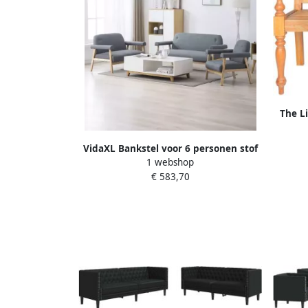
The L
mas
Hou
VidaXL Bankstel voor 6 personen stof
V
1 webshop
lichtgrijs 3-delig
€ 583,70