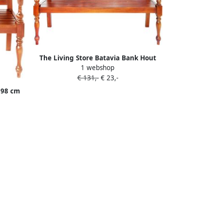
The Living Store Batavia Bank Hout
1 webshop
136 x 50 x 82 cm Stabiel en Duurzaam
€ 131,-
€ 23,-
Donkerbruin Houten Bank Salontafel
Bankstel Woonkamer Meubilair
 98 cm
Donkere Bank
bruin
stel
e Bank