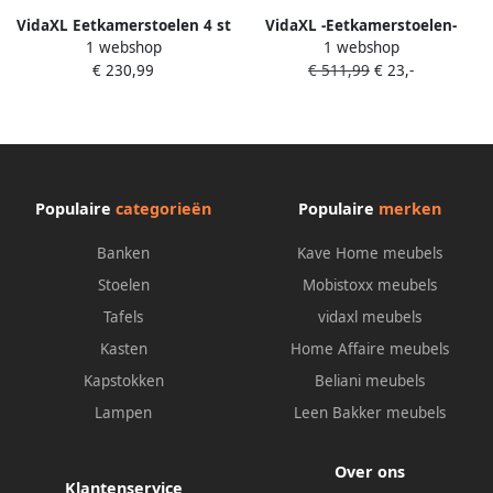
VidaXL Eetkamerstoelen 4 st
VidaXL -Eetkamerstoelen-
1 webshop
1 webshop
kunststof staal zwart
draaibaar-4-st-kunstleer-
€ 230,99
€ 511,99
€ 23,-
zwart
Populaire
categorieën
Populaire
merken
Banken
Kave Home meubels
Stoelen
Mobistoxx meubels
Tafels
vidaxl meubels
Kasten
Home Affaire meubels
Kapstokken
Beliani meubels
Lampen
Leen Bakker meubels
Over ons
Klantenservice