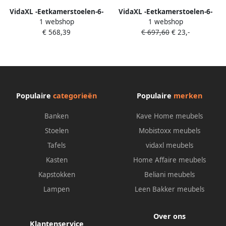
VidaXL -Eetkamerstoelen-6-
VidaXL -Eetkamerstoelen-6-
1 webshop
1 webshop
st-stof-en-massief-eikenhout-
st-stof-en-massief-eikenhout-
€ 568,39
€ 697,60
€ 23,-
beige
beige
Populaire
categorieën
Populaire
merken
Banken
Kave Home meubels
Stoelen
Mobistoxx meubels
Tafels
vidaxl meubels
Kasten
Home Affaire meubels
Kapstokken
Beliani meubels
Lampen
Leen Bakker meubels
Over ons
Klantenservice