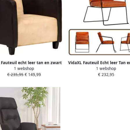
 Fauteuil echt leer tan en zwart
VidaXL Fauteuil Echt leer Tan 
1 webshop
1 webshop
Stijlvol Lederen Fauteuil Indus
€ 235,95
€ 149,99
€ 232,95
Fauteuil Bruine Fauteuil V
Woonkamer Ergonomische Fau