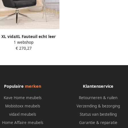
 XL vidaXL Fauteuil echt leer
1 webshop
zwart-VXL-371789
€ 270,27
Populaire
merken
Klantenservice
Kave Home meubels
Retourneren & ruilen
Mobistoxx meubels
Verzending & bezorging
vidaxl meubels
Status van bestelling
Home Affaire meubels
Garantie & reparatie