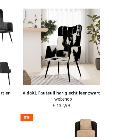
art en
VidaXL Fauteuil harig echt leer zwart
1 webshop
el Zetel
en wit
€ 132,99
9%