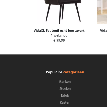
VidaXL Fauteuil echt leer zwart
Vida
1 webshop
€ 99,99
Populaire
categorieën
Banken
Stoelen
Tafels
Kasten