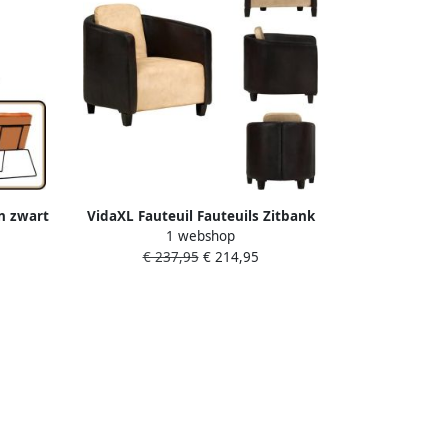
en zwart
VidaXL Fauteuil Fauteuils Zitbank
1 webshop
trieel
Zitbanken Fauteuil echt leer tan en
€ 237,95
€ 214,95
oor
zwart
teuil