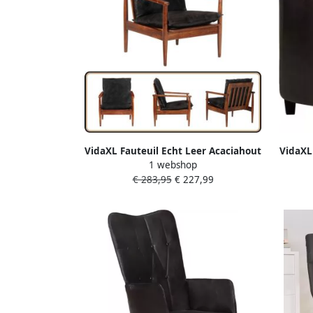
VidaXL Fauteuil Echt Leer Acaciahout
VidaXL
1 webshop
Zwart Fauteuil Fauteuils Enkele
€ 283,95
€ 227,99
Fauteuil Leren Fauteuil