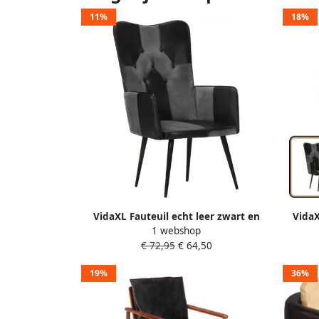
11%
18%
VidaXL Fauteuil echt leer zwart en
VidaX
1 webshop
grijs
Gri
€ 72,95
€ 64,50
Fau
Faut
19%
36%