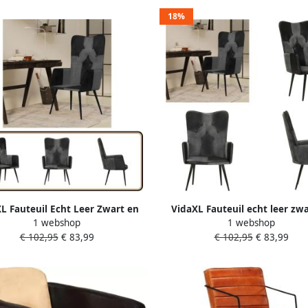
18%
L Fauteuil Echt Leer Zwart en
VidaXL Fauteuil echt leer zw
1 webshop
1 webshop
js Fauteuil Armstoel Lederen
grijs Fauteuil Fauteuils Armsto
€ 102,95
€ 83,99
€ 102,95
€ 83,99
teuil Zwarte Fauteuil Grijze
euil Lounge Stoel Relax Stoel
Comfortabele Stoel