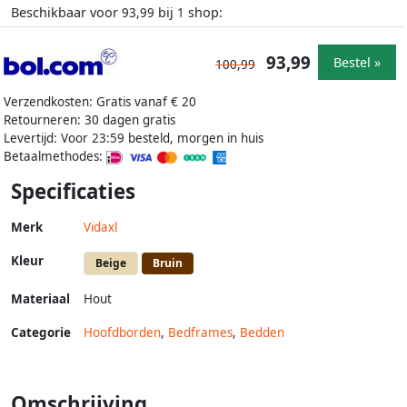
Beschikbaar voor
bij
shop:
93,99
1
93,99
Bestel »
100,99
Verzendkosten: Gratis vanaf € 20
Retourneren: 30 dagen gratis
Levertijd: Voor 23:59 besteld, morgen in huis
Betaalmethodes:
Specificaties
Merk
Vidaxl
Kleur
Beige
Bruin
Materiaal
Hout
Categorie
Hoofdborden
,
Bedframes
,
Bedden
Omschrijving