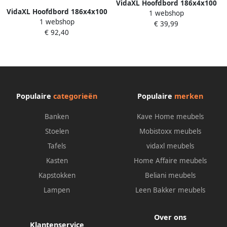
VidaXL Hoofdbord 186x4x100
VidaXL Hoofdbord 186x4x100
1 webshop
cm massief grenenhout
1 webshop
cm massief grenenhout
€ 39,99
€ 92,40
Populaire
categorieën
Populaire
merken
Banken
Kave Home meubels
Stoelen
Mobistoxx meubels
Tafels
vidaxl meubels
Kasten
Home Affaire meubels
Kapstokken
Beliani meubels
Lampen
Leen Bakker meubels
Over ons
Klantenservice