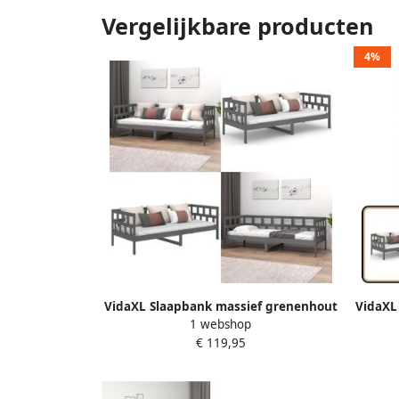
Vergelijkbare producten
4%
VidaXL Slaapbank massief grenenhout
VidaXL
1 webshop
grijs 90x190 cm Slaapbank
Grijs
€ 119,95
Slaapbanken Bedbank Bed
Bank