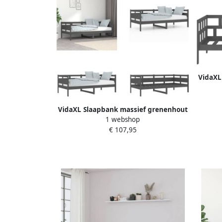
VidaXL
VidaXL Slaapbank massief grenenhout
1 webshop
grijs 90x190 cm Slaapbank
€ 107,95
Slaapbanken Bedbank Bed