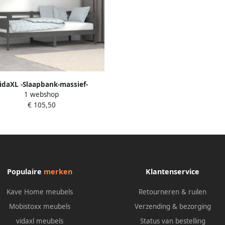
idaXL -Slaapbank-massief-
1 webshop
renenhout-grijs-90x190-cm
€ 105,50
Populaire
merken
Klantenservice
Kave Home meubels
Retourneren & ruilen
Mobistoxx meubels
Verzending & bezorging
vidaxl meubels
Status van bestelling