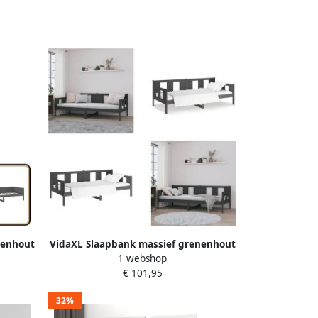
nenhout
VidaXL Slaapbank massief grenenhout
1 webshop
fa Bed
grijs 90x190 cm Slaapbank
€ 101,95
eke
Slaapbanken Bedbank Bed
 Guest
32%
k