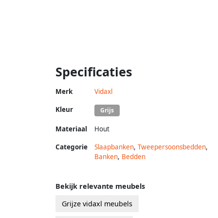
Specificaties
Merk
Vidaxl
Kleur
Grijs
Materiaal
Hout
Categorie
Slaapbanken
,
Tweepersoonsbedden
,
Banken
,
Bedden
Bekijk relevante meubels
Grijze vidaxl meubels