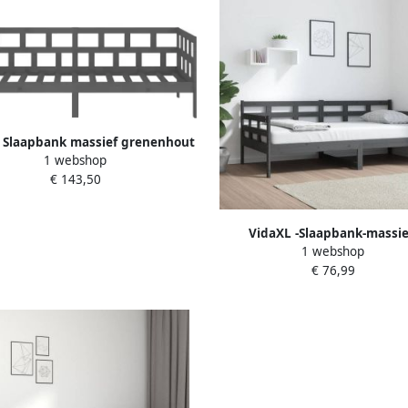
 Slaapbank massief grenenhout
1 webshop
grijs 90x190 cm
€ 143,50
VidaXL -Slaapbank-massie
1 webshop
grenenhout-grijs-90x190-
€ 76,99