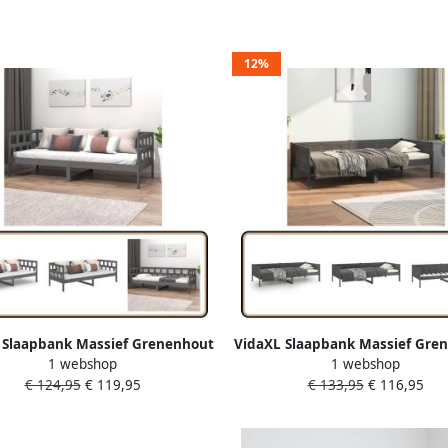
12%
 Slaapbank Massief Grenenhout
VidaXL Slaapbank Massief Gre
1 webshop
1 webshop
 90x190 cm Slaapbank Sofa Bed
Grijs 90x190 cm Slaapbank So
€ 124,95
€ 119,95
€ 133,95
€ 116,95
 Met Slaapplek Grenoble Hout
Grenenhout Meubels Rusti
Grijze Slaapbank
Slaapkamer Massief Hout Bank
Bed Compacte Slaapban