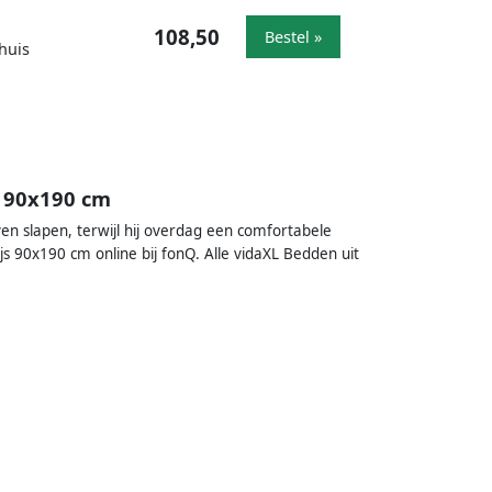
108,50
Bestel »
huis
s 90x190 cm
ven slapen, terwijl hij overdag een comfortabele
js 90x190 cm online bij fonQ. Alle vidaXL Bedden uit