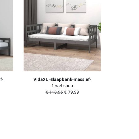
f-
VidaXL -Slaapbank-massief-
1 webshop
cm
grenenhout-grijs-90x190-cm
€ 118,95
€ 79,99