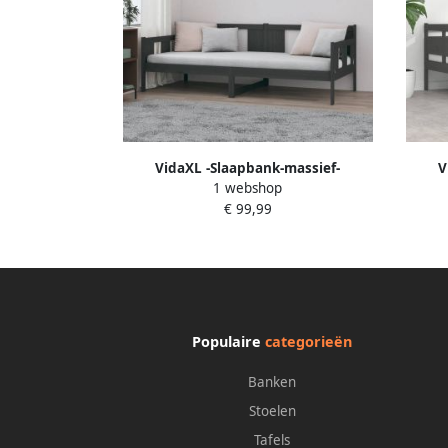
VidaXL -Slaapbank-massief-
V
1 webshop
grenenhout-grijs-90x190-cm
g
€ 99,99
Populaire
categorieën
Banken
Stoelen
Tafels