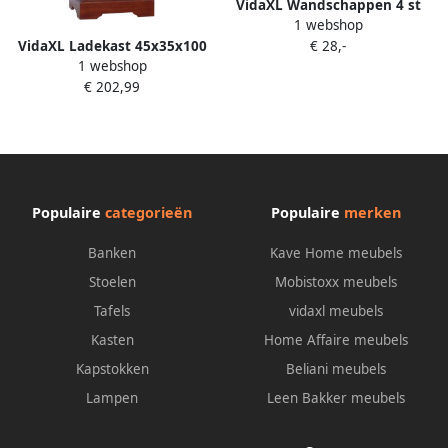
VidaXL Wandschappen 4 st
1 webshop
60x40x1 5 cm bewerkt hout
VidaXL Ladekast 45x35x100
€ 28,-
betongrijs
1 webshop
cm massief mahoniehout
€ 202,99
klassiek bruin
Populaire
categorieën
Populaire
merken
Banken
Kave Home meubels
Stoelen
Mobistoxx meubels
Tafels
vidaxl meubels
Kasten
Home Affaire meubels
Kapstokken
Beliani meubels
Lampen
Leen Bakker meubels