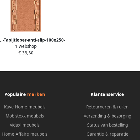
 -Tapijtloper-anti-slip-100x250-
1 webshop
cm-bruin
€ 33,30
Populaire
merken
Klantenservice
Kave Home meubels
Retourneren & ruilen
Mobistoxx meubels
Verzending & bezorging
vidaxl meubels
Status van bestelling
Home Affaire meubels
Garantie & reparatie