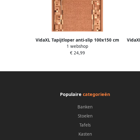
VidaXL Tapijtloper anti-slip 100x150 cm
VidaXL
1 webshop
bruin
€ 24,99
Populaire
categorieën
Banken
Stoelen
Tafels
Kasten