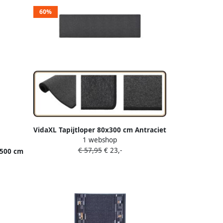
60%
VidaXL Tapijtloper 80x300 cm Antraciet
1 webshop
Tapijtroper Vloerkleed Antraciet
€ 57,95
€ 23,-
Interieurdecoratie Livingroom
x500 cm
Slaapkamers Hal Gang Industriële Stijl
Geluidsisolatie Antislip Zacht Wasbaar