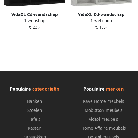
VidaXL Cd-wandschap
VidaXL Cd-wandschap
1 webshop
1 webshop
75x18x18 cm bewerkt hout
75x18x18 cm bewerkt hout
€ 23,-
€ 17,-
zwart
betongrijs
Populaire
categorieën
Populaire
merken
Banken
Kave Home meubels
Stoelen
Mobistoxx meubels
Tafels
vidaxl meubels
Kasten
Home Affaire meubels
Kapstokken
Beliani meubels