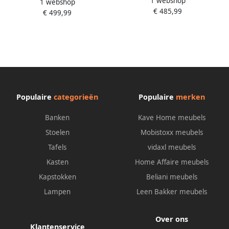
1 webshop
Gestoffeerd bed in diverse
1 webshop
Gestoffeerd bed in diverse
€ 485,99
uitvoeringen
€ 499,99
uitvoeringen
Populaire
categorieën
Populaire
merken
Banken
Kave Home meubels
Stoelen
Mobistoxx meubels
Tafels
vidaxl meubels
Kasten
Home Affaire meubels
Kapstokken
Beliani meubels
Lampen
Leen Bakker meubels
Over ons
Klantenservice