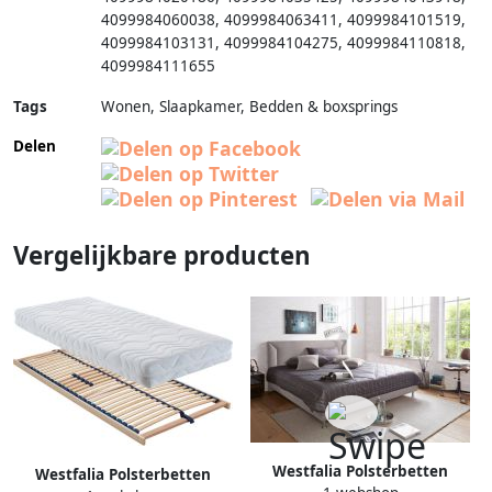
4099984060038
,
4099984063411
,
4099984101519
,
4099984103131
,
4099984104275
,
4099984110818
,
4099984111655
Tags
Wonen, Slaapkamer, Bedden & boxsprings
Delen
Vergelijkbare producten
Westfalia Polsterbetten
Westfalia Polsterbetten