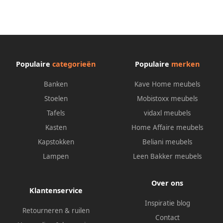
Populaire
categorieën
Populaire
merken
Banken
Kave Home meubels
Stoelen
Mobistoxx meubels
Tafels
vidaxl meubels
Kasten
Home Affaire meubels
Kapstokken
Beliani meubels
Lampen
Leen Bakker meubels
Over ons
Klantenservice
Inspiratie blog
Retourneren & ruilen
Contact