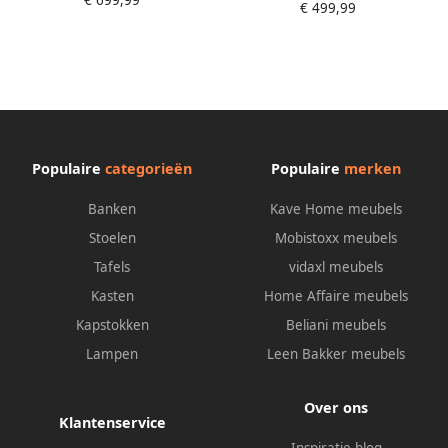
€ 699,99
bij uitvoering met matras
€ 499,99
bij uitvoering met matras
Populaire
categorieën
Populaire
merken
Banken
Kave Home meubels
Stoelen
Mobistoxx meubels
Tafels
vidaxl meubels
Kasten
Home Affaire meubels
Kapstokken
Beliani meubels
Lampen
Leen Bakker meubels
Over ons
Klantenservice