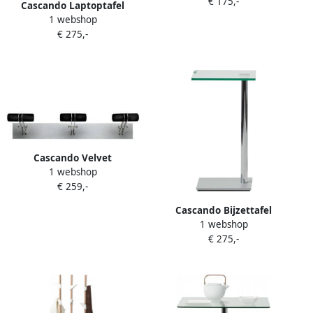
€ 175,-
Cascando Laptoptafel
1 webshop
Exxentrique Vierkant 50 cm
€ 275,-
hoog
Cascando Velvet
1 webshop
Wandgarderobe in 3
€ 259,-
kleuren
Cascando Bijzettafel
1 webshop
Exxentrique Vierkant 50 cm
€ 275,-