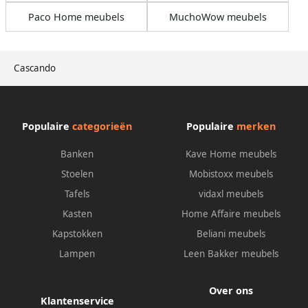
Paco Home meubels
MuchoWow meubels
Cascando
Populaire
categorieën
Populaire
merken
Banken
Kave Home meubels
Stoelen
Mobistoxx meubels
Tafels
vidaxl meubels
Kasten
Home Affaire meubels
Kapstokken
Beliani meubels
Lampen
Leen Bakker meubels
Over ons
Klantenservice