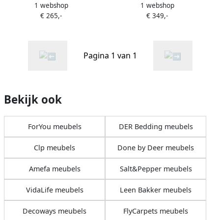
1 webshop
1 webshop
Platform Zwart
ZaZa 40
€ 265,-
€ 349,-
Pagina 1 van 1
Bekijk ook
ForYou meubels
DER Bedding meubels
Clp meubels
Done by Deer meubels
Amefa meubels
Salt&Pepper meubels
VidaLife meubels
Leen Bakker meubels
Decoways meubels
FlyCarpets meubels