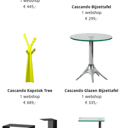
1 webshop
Flow
€ 445,-
Cascando Bijzettafel
1 webshop
Exxentrique Vierkant 60 cm
€ 299,-
Cascando Kapstok Tree
Cascando Glazen Bijzettafel
1 webshop
1 webshop
Groen 200 cm hoog 20
ZaZa 35
€ 689,-
€ 335,-
jashaken