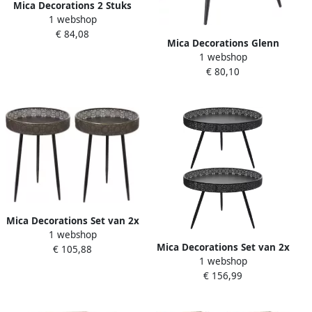
Mica Decorations 2 Stuks
1 webshop
industriele vintage zwart
€ 84,08
bijzettafeltjes
Mica Decorations Glenn
plantentafeltjes 51 x 40 cm
1 webshop
Bijzettafel L38 x B40 5 x H38
tafeltjes
€ 80,10
cm Metaal Glas Zwart
Mica Decorations Set van 2x
1 webshop
stuks bijzettafels Lagune
Mica Decorations Set van 2x
€ 105,88
rond metaal brons H58 x
1 webshop
stuks bijzettafels Lagune
D40 Home Deco meubels en
€ 156,99
rond metaal zwart 70 x 45.5
tafels
cm Home Deco meubels en
tafels