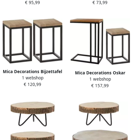
€ 95,99
€ 73,99
H35 x D33 H42 x D40 cm
H28 x D26 H35 x D33 cm
Bijzettafels
Bijzettafels
Mica Decorations Bijzettafel
Mica Decorations Oskar
1 webshop
2x hout met metalen poten
1 webshop
bijzettafels 2x hout metalen
€ 120,99
H42 x 25 cm Paulownia hout
€ 157,99
poten 42x25 cm 46x30x66
cm Bijzettafels