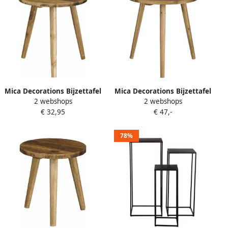
Mica Decorations Bijzettafel
Mica Decorations Bijzettafel
2 webshops
2 webshops
krukje gerecycled hout H28
krukje gerecycled hout H42
€ 32,95
€ 47,-
x D26 cm Bijzettafels
x D40 cm Bijzettafels
78%