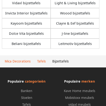
Vidaxl bijzettafels
Light & Living bijzettafels
Invicta Interior bijzettafels
Woood bijzettafels
Kayoom bijzettafels
Clayre & Eef bijzettafels
Dolce Vita bijzettafels
J-line bijzettafels
Beliani bijzettafels
Leitmotiv bijzettafels
Mica Decorations
Tafels
Bijzettafels
Populaire
categorieën
Populaire
merken
Banken
Kave Home meubels
Stoelen
Mobistoxx meubels
Tafels
vidaxl meubels