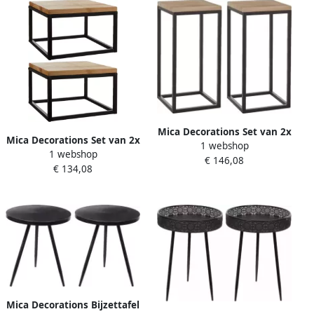
Mica Decorations Set van 2x
Mica Decorations Set van 2x
1 webshop
stuks bijzettafels Oskar
1 webshop
stuks bijzettafels Oskar
€ 146,08
vierkant hout metaal zwart
€ 134,08
vierkant hout metaal zwart
30 x 62 cm Home Deco
40 x 40 x 26 cm Home Deco
meubels en tafels
meubels en tafels
Mica Decorations Bijzettafel