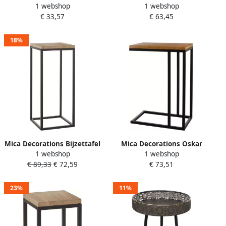
1 webshop
1 webshop
bijzettafel Kent rond metaal
Oskar vierkant hout metaal
€ 33,57
€ 63,45
zwart 40x51 5cm
zwart 30 x 62 cm
Bijzettafels
18%
Mica Decorations Bijzettafel
Mica Decorations Oskar
1 webshop
1 webshop
Oskar vierkant hout metaal
Bijzettafel L46 x B30 x H66
€ 89,33
€ 72,59
€ 73,51
zwart 35 x 81 cm
cm Hout Metaal Zwart
Bijzettafels
23%
11%