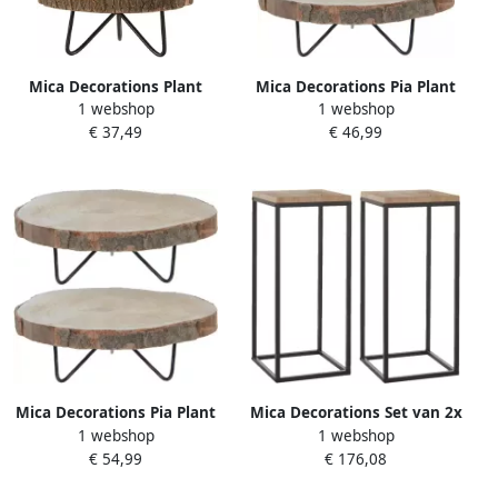
Mica Decorations Plant
Mica Decorations Pia Plant
1 webshop
1 webshop
verhoger 2x hout met
verhoger 2x hout-metaal
€ 37,49
€ 46,99
metalen poten H14 x D29
H14 x D40 H14 x D29 cm
cm Paulownia hou
Bijzettafels
Mica Decorations Pia Plant
Mica Decorations Set van 2x
1 webshop
1 webshop
verhoger 2x hout met
stuks bijzettafels Oskar
€ 54,99
€ 176,08
metalen poten H14 x D40
vierkant hout metaal zwart
cm Bijzettafels
35 x 81 cm Home Deco