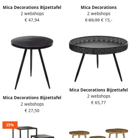
Mica Decorations Bijzettafel
Mica Decorations
2 webshops
2 webshops
krukje gerecycled hout
Bijzettafels
€ 47,94
€ 69,99
€ 15,-
- H35 x D33 cm Bijzettafels
plantenstandaards 3x
metaal H50 H60 H70 cm
Bijzettafels
Mica Decorations Bijzettafel
2 webshops
Lagune rond metaal zwart
Mica Decorations Bijzettafel
€ 65,77
70 x 45.5 cm Bijzettafels
2 webshops
Kent rond metaal zwart 35
€ 27,50
x 40 cm Bijzettafels
25%