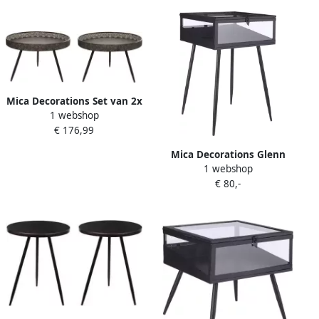
meubels en tafels
Mica Decorations Set van 2x
1 webshop
stuks bijzettafels Lagune
€ 176,99
rond metaal brons H45 5 x
D70 Home Deco meubels en
Mica Decorations Glenn
tafels
1 webshop
Bijzettafel L38 x B40 5 x H58
€ 80,-
cm Metaal Glas Zwart