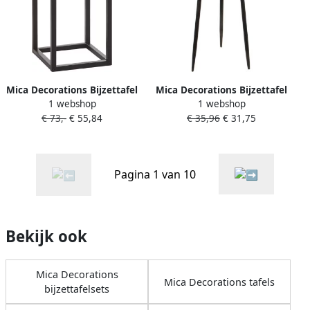
Mica Decorations Bijzettafel
Mica Decorations Bijzettafel
1 webshop
1 webshop
hout met metalen poten
Lagune rond metaal zwart
€ 73,-
€ 55,84
€ 35,96
€ 31,75
H42 x 25 cm Bijzettafels
40 x 58 cm Home Deco
meubels en tafels
Pagina 1 van 10
Bekijk ook
Mica Decorations
Mica Decorations tafels
bijzettafelsets