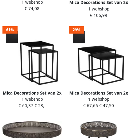
1 webshop
Kent Set van 2x stuks zwart
Mica Decorations Set van 2x
€ 74,08
1 webshop
35 x 40 cm rond metaal
stuks bijzettafels Lagune
€ 106,99
planten tafeltje bijzet tafels
rond metaal zwart 40 x 58
cm Home Deco meubels en
tafels
61%
29%
Mica Decorations Set van 2x
Mica Decorations Set van 2x
1 webshop
1 webshop
bijzettafels Goa vierkant
bijzettafels Goa vierkant
€ 60,37
€ 23,-
€ 67,66
€ 47,50
metaal zwart 36 42 cm
metaal zwart 29 33 cm
Bijzettafels
Bijzettafels