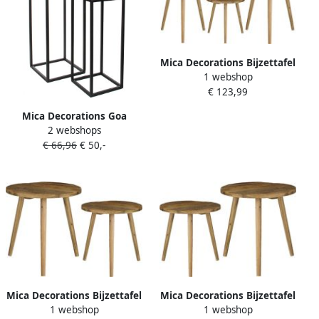
Mica Decorations Bijzettafel
1 webshop
3x gerecycled hout
€ 123,99
H28xD26 H35xD33 H42xD40
cm Bijzettafels
Mica Decorations Goa
2 webshops
Bijzettafel Set van 2 L30 x
€ 66,96
€ 50,-
B30 x H70 cm Metaal Zwart
Mica Decorations Bijzettafel
Mica Decorations Bijzettafel
1 webshop
1 webshop
krukje 2x gerecycled hout
krukje 2x gerecycled hout