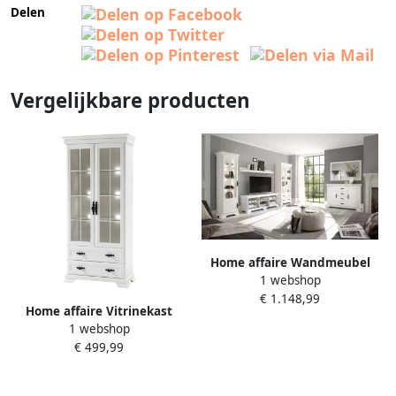
Delen
Vergelijkbare producten
Home affaire Wandmeubel
1 webshop
Royal Bestaand uit 2
€ 1.148,99
vitrinekasten 1 tv-meubel en
Home affaire Vitrinekast
1 wandrek (4 stuks)
1 webshop
Royal Hoogte ca. 192 cm
€ 499,99
getinte glazen panelen