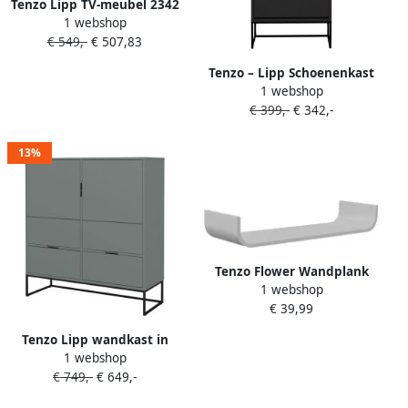
Tenzo Lipp TV-meubel 2342
1 webshop
Shadow Black
€ 549,-
€ 507,83
Tenzo – Lipp Schoenenkast
1 webshop
2362 Shadow Black
€ 399,-
€ 342,-
13%
Tenzo Flower Wandplank
1 webshop
Wen Grijs
€ 39,99
Tenzo Lipp wandkast in
1 webshop
misty green lak
€ 749,-
€ 649,-