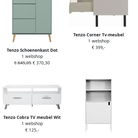
Tenzo Corner Tv-meubel
1 webshop
Katoen Wit
€ 399,-
Tenzo Schoenenkast Dot
1 webshop
met 3 vakken en 1 deur eik
€ 645,05
€ 370,30
saliegroen
Tenzo Cobra TV meubel Wit
1 webshop
Outlet
€ 125,-