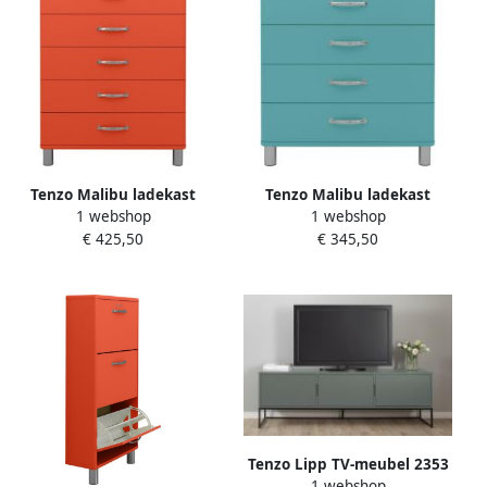
Tenzo Malibu ladekast
Tenzo Malibu ladekast
1 webshop
1 webshop
metaal hout 86x41x111 cm
metaal hout 86x41x92 cm
€ 425,50
€ 345,50
Tenzo Lipp TV-meubel 2353
1 webshop
Misty Green