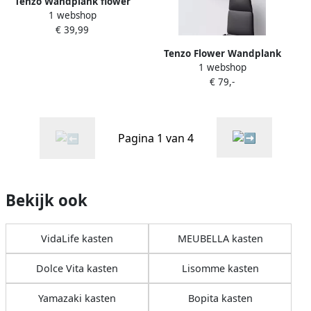
Tenzo Wandplank flower
1 webshop
green
€ 39,99
Tenzo Flower Wandplank
1 webshop
Shadow Black
€ 79,-
Pagina 1 van 4
Bekijk ook
VidaLife kasten
MEUBELLA kasten
Dolce Vita kasten
Lisomme kasten
Yamazaki kasten
Bopita kasten