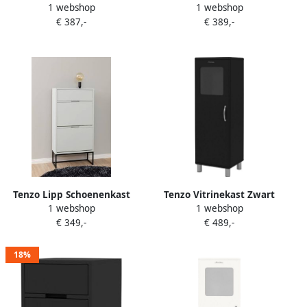
1 webshop
1 webshop
2362 Misty Green
€ 387,-
€ 389,-
Tenzo Lipp Schoenenkast
Tenzo Vitrinekast Zwart
1 webshop
1 webshop
2362 Cotton White
50cm Retro
€ 349,-
€ 489,-
18%