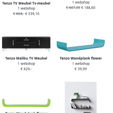
1 webshop
Trend -wit 176cm Wit
Tenzo TV Meubel Tv-meubel
€ 607,05
€ 188,60
1 webshop
Trend -groen 176cm Groen
€ 604,-
€ 539,10
Tenzo Malibu TV Meubel
Tenzo Wandplank flower
1 webshop
1 webshop
5156 Zwart Retro Design
ocean
€ 629,-
€ 39,99