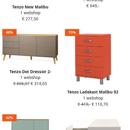
€ 649,-
Tenzo New Malibu
1 webshop
schoenenkast rood
€ 277,50
48%
73%
Tenzo Dot Dressoir 2-
1 webshop
Deuren en 3-LadesTaupe
€ 606,07
€ 314,65
Eiken
Tenzo Ladekast Malibu 92
1 webshop
cm met 4 lades rood
€ 419,-
€ 110,70
42%