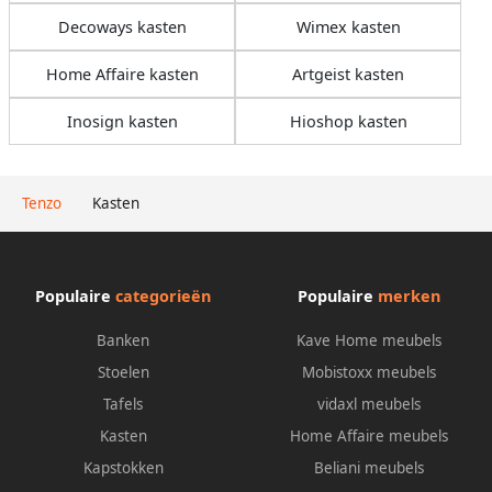
Decoways kasten
Wimex kasten
Home Affaire kasten
Artgeist kasten
Inosign kasten
Hioshop kasten
Tenzo
Kasten
Populaire
categorieën
Populaire
merken
Banken
Kave Home meubels
Stoelen
Mobistoxx meubels
Tafels
vidaxl meubels
Kasten
Home Affaire meubels
Kapstokken
Beliani meubels