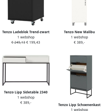
Tenzo Ladeblok Trend-zwart
Tenzo New Malibu
1 webshop
1 webshop
Vitrinekast White
€ 245,13
€ 199,43
€ 389,-
Tenzo Lipp Sidetable 2340
1 webshop
Cotton White
€ 389,-
Tenzo Lipp Schoenenkast
1 webshop
B58 X D28 X H116 Cm Mist