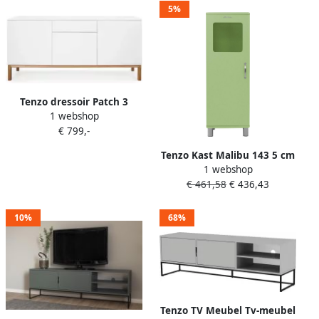
5%
Tenzo dressoir Patch 3
1 webshop
deuren en 1 lade wit
€ 799,-
eikenkleur 85x179x47 cm
Leen Bakker
Tenzo Kast Malibu 143 5 cm
1 webshop
1 deur groen
€ 461,58
€ 436,43
10%
68%
Tenzo TV Meubel Tv-meubel