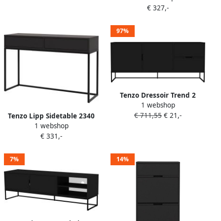
€ 327,-
Groen
97%
Tenzo Dressoir Trend 2
1 webshop
draaideuren en 2 lades-
€ 711,55
€ 21,-
zwart
Tenzo Lipp Sidetable 2340
1 webshop
Shadow Black
€ 331,-
7%
14%